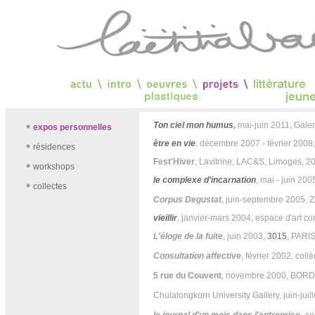
Ton ciel mon humus
,
mai-juin 2011, Gal
expos
personnelles
être en vie
, décembre 2007 - février 2008
résidences
Fest'Hiver
, Lavitrine, LAC&S, Limoges, 2
workshops
le complexe d'incarnation
, mai - juin 200
collectes
Corpus Degustat
, juin-septembre 2005, 
vieillir
, janvier-mars 2004, espace d'art
L'éloge de la fuite
, juin 2003,
3015
, PARI
Consultation affective
, février 2002, co
5 rue du Couvent
, novembre 2000, BOR
Chulalongkorn University Gallery, juin-ju