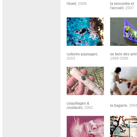
l'éveil
, 2008
la rencontre
et
l'accueil
, 2007
cultures-paysages
,
se faire des ami
2003
1999-2006
coquillages &
la bagarre
, 200
crustacés
, 2002